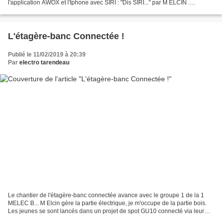
l'application AWOX et l'Iphone avec SIRI : "Dis SIRI..." par M ELCIN .
Exemple d'écrans possible : Vient également...
L'étagère-banc Connectée !
Publié le 11/02/2019 à 20:39
Par
electro tarendeau
Le chantier de l'étagère-banc connectée avance avec le groupe 1 de la 1
MELEC B... M Elcin gère la partie électrique, je m'occupe de la partie bois.
Les jeunes se sont lancés dans un projet de spot GU10 connecté via leur
téléphone... Le chantier avance...