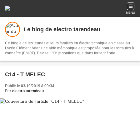
MENU
Le blog de electro tarendeau
Ce blog aide les jeunes et leurs familles en électrotechnique en classe au
Lycée Clément Ader, une aide mémonique est proposée pour les formules à
connaître (EMOT). Devise : "Or je soutiens que dans toute théorie
particulière de la nature il n’y a de science proprement dite qu’autant qu’il s’y
trouve de mathématique." E. Kant
C14 - T MELEC
Publié le 03/10/2019 à 09:34
Par
electro tarendeau