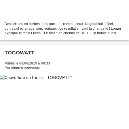
Des artistes en herbes ! Les anciens, comme ceux d'aujoud'hui :) Bref, que
du travail éclairage, son, réglage... Le résultat en vaut la chandelle ! Logan
explique le taff à Lucas... Le matin en chemin de RER... On trouve aussi
Xavier à Saint Michel pour...
TOGOWATT
Publié le 08/06/2019 à 08:33
Par
electro tarendeau