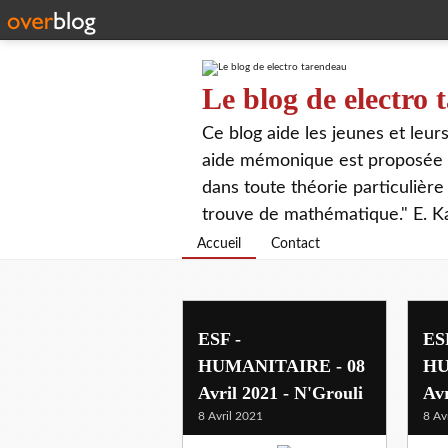
Le blog de electro
Ce blog aide les jeunes et leu
aide mémonique est proposée p
dans toute théorie particulière 
trouve de mathématique." E. K
Accueil
Contact
ESF -
ES
HUMANITAIRE - 08
HU
Avril 2021 - N'Grouli
Avr
8 Avril 2021
8 Av