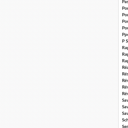
Pas
Po
Po
Pou
Pou
Pp
P S
Ra
Rap
Ra
Réa
Rés
Rév
Ré
Rév
Sa
Sa
Sa
Sch
Se