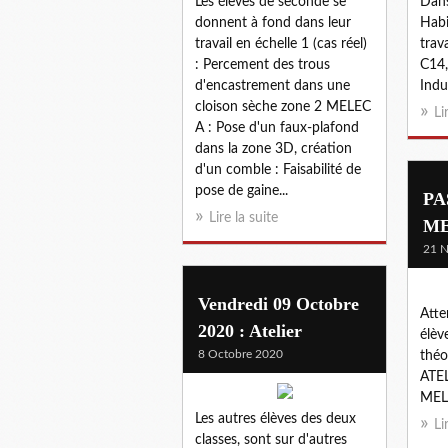
Les élèves de seconde se
Dans
donnent à fond dans leur
Habit
travail en échelle 1 (cas réel)
trava
: Percement des trous
C14,
d'encastrement dans une
Indu
cloison sèche zone 2 MELEC
Li
A : Pose d'un faux-plafond
dans la zone 3D, création
d'un comble : Faisabilité de
pose de gaine...
PA
Lire la suite
ME
21 
Vendredi 09 Octobre
Atte
2020 : Atelier
élèv
8 Octobre 2020
théo
ATEL
MEL
Les autres élèves des deux
Li
classes, sont sur d'autres