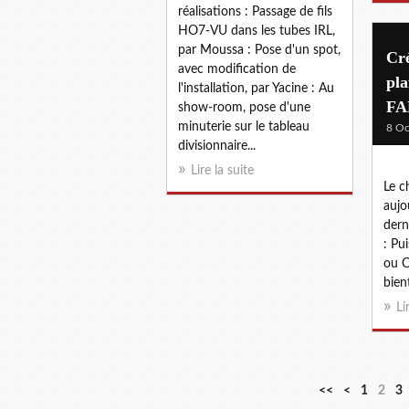
réalisations : Passage de fils
HO7-VU dans les tubes IRL,
par Moussa : Pose d'un spot,
Cré
avec modification de
pl
l'installation, par Yacine : Au
FA
show-room, pose d'une
minuterie sur le tableau
8 Oc
divisionnaire...
Lire la suite
Le c
aujo
dern
: P
ou C
bient
Li
<<
<
1
2
3