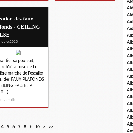
Ai
Ai
Ai
ation des faux
Ai
afonds - CEILING
Ai
LSE
Al
tobre 2020
Al
Al
Al
hantier se poursuit,
Al
urdh'ui la pose de la
Al
ière marche de l'escalier
Al
uis, des FAUX PLAFONDS
Alb
EILING FALSE : A
Al
ôt :)
Al
re la suite
Al
Al
Al
Al
4
5
6
7
8
9
10
>
>>
Am