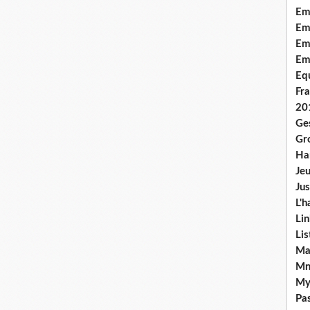
Em
Emo
Em
Em
Equ
Fra
20
Ge
Gr
Han
Jeu
Jus
L'h
Lin
Li
Ma
Mn
My
Pas