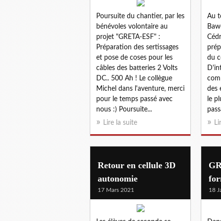
Poursuite du chantier, par les
Au t
bénévoles volontaire au
Bawe
projet "GRETA-ESF" :
Cédr
Préparation des sertissages
prép
et pose de coses pour les
du c
câbles des batteries 2 Volts
D'in
DC.. 500 Ah ! Le collègue
comp
Michel dans l'aventure, merci
des 
pour le temps passé avec
le p
nous :) Poursuite...
pass
Lire la suite
Li
Retour en cellule 3D
GR
autonomie
for
17 Mars 2021
18 J