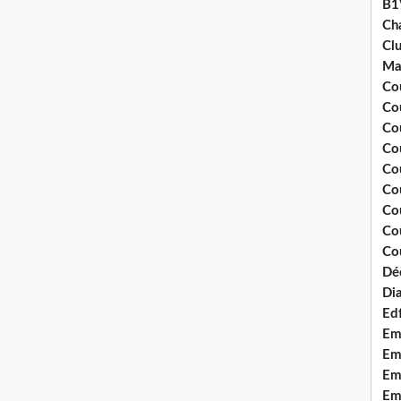
B1
Ch
Clu
Ma
Co
Co
Co
Co
Co
Cou
Cou
Co
Cou
Dé
Dia
Edf
Em
Emo
Em
Emo