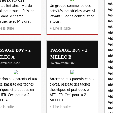
 les locaux C21
Ad
at-Tertiaire, il y a du
Un groupe commence des
Ad
il pour tous.... Puis, en
activités industrielles, avec M
Ad
 dans le champ
Payant : Bonne continuation
Ad
striel, avec M Elcin :
à tous :)
Ad
re la suite
Lire la suite
Ai
Ai
Ai
SSAGE B0V - 2
PASSAGE B0V - 2
Ai
Ai
LEC A
MELEC B
Ai
Novembre 2020
16 Novembre 2020
Ai
Ai
ntion aux parents et aux
Attention aux parents et aux
Ai
es, passage des tâches
élèves, passage des tâches
Ai
riques et pratiques en
théoriques et pratiques en
Ai
IER. Ceci pour la 2
ATELIER. Ceci pour la 2
Ai
EC A.
MELEC B.
Ai
re la suite
Lire la suite
Ai