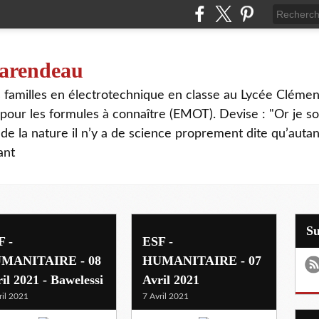
 tarendeau
rs familles en électrotechnique en classe au Lycée Cléme
our les formules à connaître (EMOT). Devise : "Or je s
de la nature il n’y a de science proprement dite qu’autant
ant
S
F -
ESF -
MANITAIRE - 08
HUMANITAIRE - 07
il 2021 - Bawelessi
Avril 2021
ril 2021
7 Avril 2021