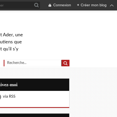
Connexion
+
Créer mon blog
nt Ader, une
outiens que
 qu’il s’y
uivez-moi
via RSS