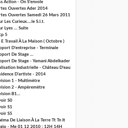
s Action - On S'envole
rtes Ouvertes Ader 2014
rtes Ouvertes Samedi 26 Mars 2011
r Les Curieux....le S.l.t.
r Lyes ... Suite
cp 5
 E Travail À La Maison ( Octobre )
pport D'entreprise - Terminale
port De Stage ...
pport De Stage - Yamani Abdelkader
lisation Industrielle - Château D'eau
idence D'artiste - 2014
ision 1 - Multimètre
vision 2 - Ampèremètre
ision B1...
voir S0
voir S1
voir S5
éma De Liaison À La Terre Tt Tn It
rgio - Me 01 12 2010 : 12H 14H