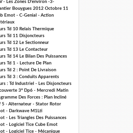
V - Les Zones D'environ -3-
antier Bouygues 2012 Octobre 11
b Emot - C-Genial - Action
tériaux
urs Td 10 Relais Thermique
urs Td 11 Disjoncteurs
urs Td 12 Le Sectionneur
urs Td 13 Le Contacteur
urs Td 14 Le Bilan Des Puissances
rs Td 1 - Lecture De Plan
rs Td 2 : Point De Livraison
urs Td 3 : Conduits Apparents
rs : Td Industriel - Les Disjoncteurs
couverte 3° Dp6 - Mercredi Matin
gramme Des Forces : Plan Incliné
 5 - Alternateur - Stator Rotor
ot - Darkwave M1Lti
t - Les Triangles Des Puissances
ot - Logiciel Tice Cube Emot
t - Logiciel Tice - Mécanique