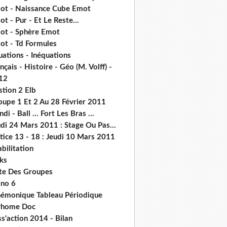
ot - Naissance Cube Emot
t - Pur - Et Le Reste...
ot - Sphère Emot
ot - Td Formules
ations - Inéquations
nçais - Histoire - Géo (M. Volff) -
12
stion 2 Elb
oupe 1 Et 2 Au 28 Février 2011
di - Ball ... Fort Les Bras ...
di 24 Mars 2011 : Stage Ou Pas...
tice 13 - 18 : Jeudi 10 Mars 2011
abilitation
ks
ste Des Groupes
no 6
émonique Tableau Périodique
home Doc
s'action 2014 - Bilan