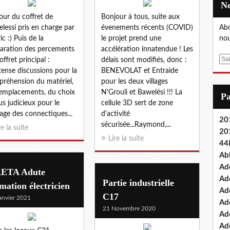
our du coffret de
Bonjour à tous, suite aux
lessi pris en charge par
évenements récents (COVID)
Abo
ic :) Puis de la
le projet prend une
nou
aration des percements
accélération innatendue ! Les
E
offret principal :
délais sont modifiés, donc :
m
tense discussions pour la
BENEVOLAT et Entraide
a
réhension du matériel,
pour les deux villages
i
emplacements, du choix
N'Grouli et Bawelési !!! La
P
l
lus judicieux pour le
cellule 3D sert de zone
age des connectiques...
d'activité
201
sécurisée...Raymond,...
re la suite
20
Lire la suite
44
Ab
Ad
ETA Adute
Ad
Partie industrielle
mation électricien
Ad
C17
anvier 2021
Ad
21 Novembre 2020
Ad
Ade