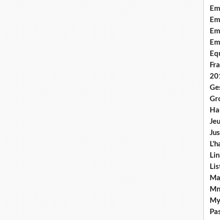
Em
Emo
Em
Em
Equ
Fra
20
Ge
Gr
Han
Jeu
Jus
L'h
Lin
Li
Ma
Mn
My
Pas