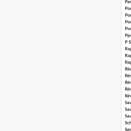
Pas
Po
Po
Pou
Pou
Pp
P S
Ra
Rap
Ra
Réa
Rés
Rév
Ré
Rév
Sa
Sa
Sa
Sch
Se