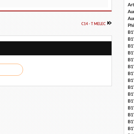
Art
Aum
Au
C14 - T MELEC
Ph
B1V
B1V
B1V
B1V
B1V
B1V
B1
B1
B1
B1
B1
B1
B1
B1
B1