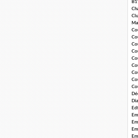
B1
Ch
Clu
Ma
Co
Co
Co
Co
Co
Cou
Cou
Co
Cou
Dé
Dia
Edf
Em
Emo
Em
Emo