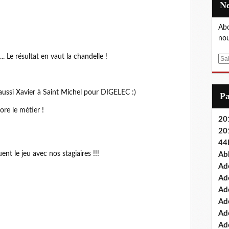
Abo
nou
... Le résultat en vaut la chandelle !
E
m
a
i
aussi Xavier à Saint Michel pour DIGELEC :)
P
l
ore le métier !
201
20
44
nt le jeu avec nos stagiaires !!!
Ab
Ad
Ad
Ad
Ad
Ad
Ade