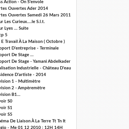
s Action - On S'envole
rtes Ouvertes Ader 2014
rtes Ouvertes Samedi 26 Mars 2011
r Les Curieux....le S.l.t.
r Lyes ... Suite
cp 5
 E Travail À La Maison ( Octobre )
pport D'entreprise - Terminale
port De Stage ...
pport De Stage - Yamani Abdelkader
lisation Industrielle - Château D'eau
idence D'artiste - 2014
ision 1 - Multimètre
vision 2 - Ampèremètre
ision B1...
voir S0
voir S1
voir S5
éma De Liaison À La Terre Tt Tn It
rgio - Me 01 12 2010 : 12H 14H