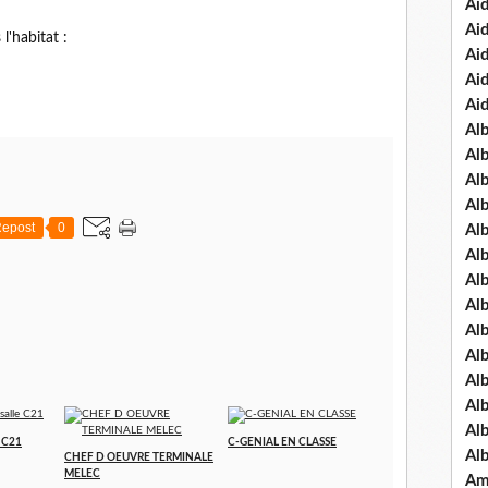
Ai
Ai
 l'habitat :
Ai
Ai
Ai
Al
Al
Al
Al
epost
0
Al
Al
Al
Alb
Al
Al
Al
Al
Al
e C21
C-GENIAL EN CLASSE
Al
CHEF D OEUVRE TERMINALE
MELEC
Am