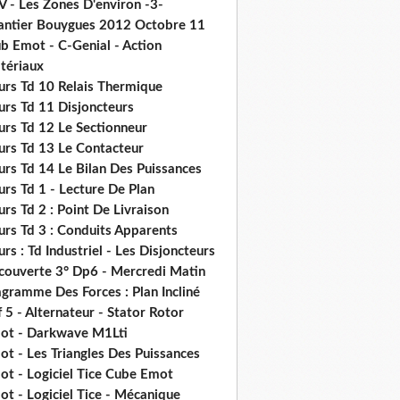
V - Les Zones D'environ -3-
antier Bouygues 2012 Octobre 11
b Emot - C-Genial - Action
tériaux
urs Td 10 Relais Thermique
urs Td 11 Disjoncteurs
urs Td 12 Le Sectionneur
urs Td 13 Le Contacteur
urs Td 14 Le Bilan Des Puissances
rs Td 1 - Lecture De Plan
rs Td 2 : Point De Livraison
urs Td 3 : Conduits Apparents
rs : Td Industriel - Les Disjoncteurs
couverte 3° Dp6 - Mercredi Matin
gramme Des Forces : Plan Incliné
 5 - Alternateur - Stator Rotor
ot - Darkwave M1Lti
t - Les Triangles Des Puissances
ot - Logiciel Tice Cube Emot
t - Logiciel Tice - Mécanique