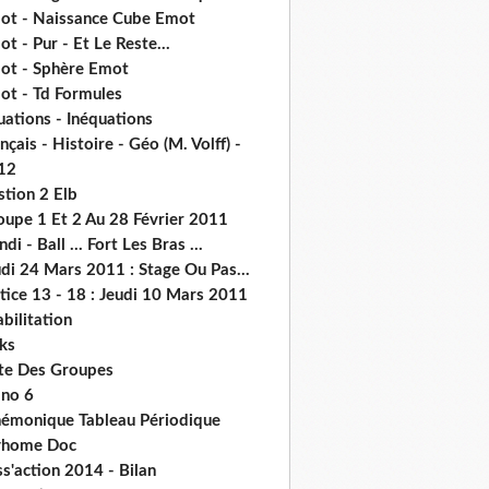
ot - Naissance Cube Emot
t - Pur - Et Le Reste...
ot - Sphère Emot
ot - Td Formules
ations - Inéquations
nçais - Histoire - Géo (M. Volff) -
12
stion 2 Elb
oupe 1 Et 2 Au 28 Février 2011
di - Ball ... Fort Les Bras ...
di 24 Mars 2011 : Stage Ou Pas...
tice 13 - 18 : Jeudi 10 Mars 2011
abilitation
ks
ste Des Groupes
no 6
émonique Tableau Périodique
home Doc
s'action 2014 - Bilan