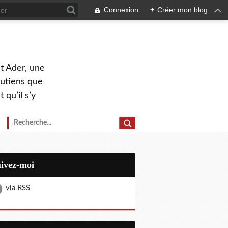
Connexion
+
Créer mon blog
nt Ader, une
outiens que
 qu’il s’y
uivez-moi
via RSS