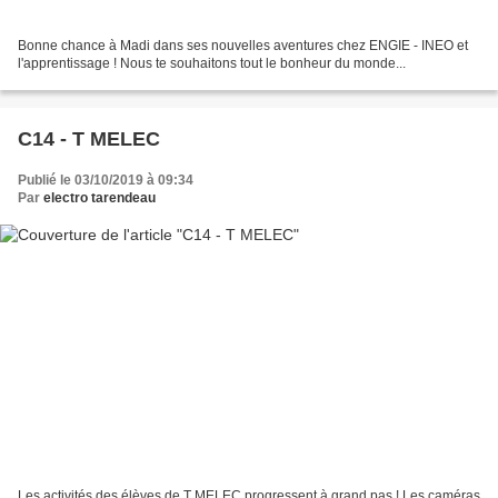
Bonne chance à Madi dans ses nouvelles aventures chez ENGIE - INEO et
l'apprentissage ! Nous te souhaitons tout le bonheur du monde...
C14 - T MELEC
Publié le 03/10/2019 à 09:34
Par
electro tarendeau
Les activités des élèves de T MELEC progressent à grand pas ! Les caméras