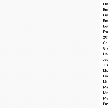
Em
Emo
Em
Em
Equ
Fra
20
Ge
Gr
Han
Jeu
Jus
L'h
Lin
Li
Ma
Mn
My
Pas