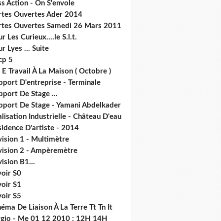
s Action - On S'envole
rtes Ouvertes Ader 2014
rtes Ouvertes Samedi 26 Mars 2011
r Les Curieux....le S.l.t.
r Lyes ... Suite
cp 5
 E Travail À La Maison ( Octobre )
pport D'entreprise - Terminale
port De Stage ...
pport De Stage - Yamani Abdelkader
lisation Industrielle - Château D'eau
idence D'artiste - 2014
ision 1 - Multimètre
vision 2 - Ampèremètre
ision B1...
voir S0
voir S1
voir S5
éma De Liaison À La Terre Tt Tn It
rgio - Me 01 12 2010 : 12H 14H