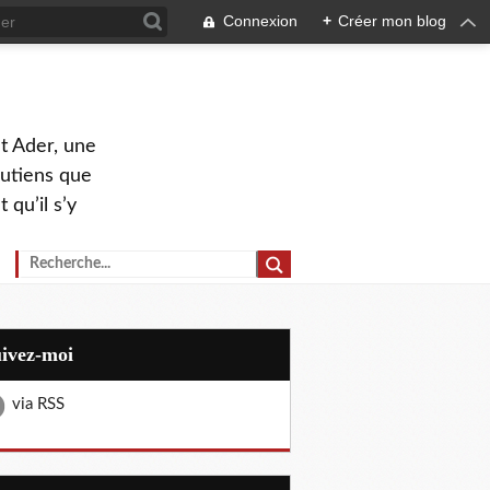
Connexion
+
Créer mon blog
nt Ader, une
outiens que
 qu’il s’y
uivez-moi
via RSS