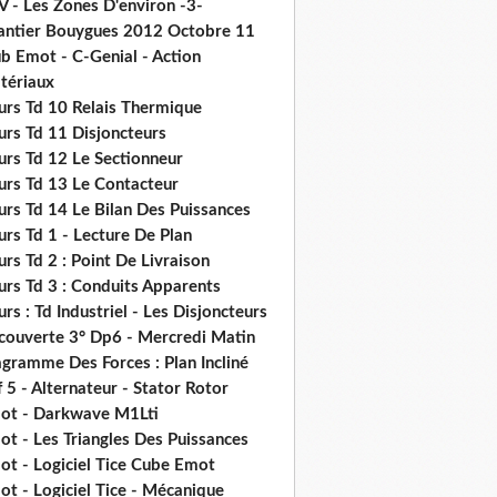
V - Les Zones D'environ -3-
antier Bouygues 2012 Octobre 11
b Emot - C-Genial - Action
tériaux
urs Td 10 Relais Thermique
urs Td 11 Disjoncteurs
urs Td 12 Le Sectionneur
urs Td 13 Le Contacteur
urs Td 14 Le Bilan Des Puissances
rs Td 1 - Lecture De Plan
rs Td 2 : Point De Livraison
urs Td 3 : Conduits Apparents
rs : Td Industriel - Les Disjoncteurs
couverte 3° Dp6 - Mercredi Matin
gramme Des Forces : Plan Incliné
 5 - Alternateur - Stator Rotor
ot - Darkwave M1Lti
t - Les Triangles Des Puissances
ot - Logiciel Tice Cube Emot
t - Logiciel Tice - Mécanique