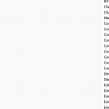
B1
Ch
Clu
Ma
Co
Co
Co
Co
Co
Cou
Cou
Co
Cou
Dé
Dia
Edf
Em
Emo
Em
Emo