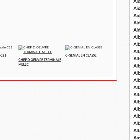
Ai
Ai
Ai
Ai
Ai
Al
Al
Al
e C21
C-GENIAL EN CLASSE
Al
CHEF D OEUVRE TERMINALE
MELEC
Al
Al
Al
Alb
Al
Al
Al
Al
Al
Al
Am