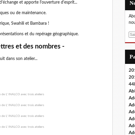
'échange et apporte l'ouverture d'esprit...
niques ou de maintenance.
Abo
nou
arique, Swahili et Bambara !
résentations et du repérage géographique.
E
m
ttres et des nombres -
a
i
P
t dans son atelier...
l
201
20
44
Ab
Ad
Ad
Ad
Ad
Ad
Ade