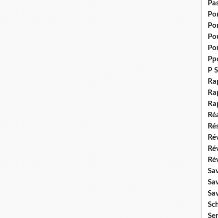
Pas
Po
Po
Pou
Pou
Pp
P S
Ra
Rap
Ra
Réa
Rés
Rév
Ré
Rév
Sa
Sa
Sa
Sch
Se