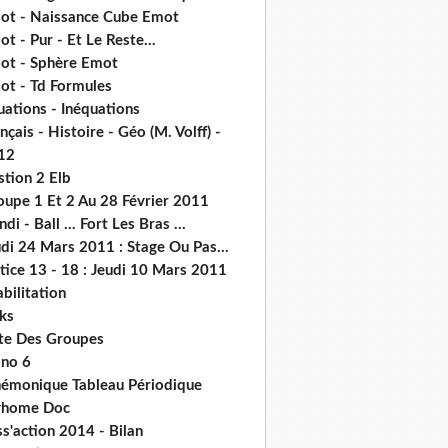
ot - Naissance Cube Emot
t - Pur - Et Le Reste...
ot - Sphère Emot
ot - Td Formules
ations - Inéquations
nçais - Histoire - Géo (M. Volff) -
12
stion 2 Elb
oupe 1 Et 2 Au 28 Février 2011
di - Ball ... Fort Les Bras ...
di 24 Mars 2011 : Stage Ou Pas...
tice 13 - 18 : Jeudi 10 Mars 2011
abilitation
ks
ste Des Groupes
no 6
émonique Tableau Périodique
home Doc
s'action 2014 - Bilan