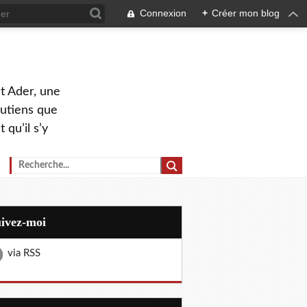
Connexion
+
Créer mon blog
nt Ader, une
outiens que
 qu’il s’y
uivez-moi
via RSS