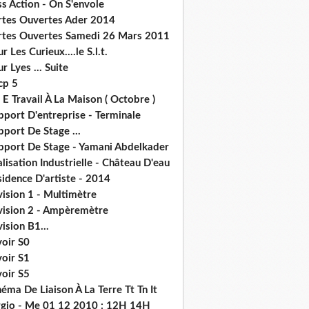
s Action - On S'envole
rtes Ouvertes Ader 2014
rtes Ouvertes Samedi 26 Mars 2011
r Les Curieux....le S.l.t.
r Lyes ... Suite
cp 5
 E Travail À La Maison ( Octobre )
pport D'entreprise - Terminale
port De Stage ...
pport De Stage - Yamani Abdelkader
lisation Industrielle - Château D'eau
idence D'artiste - 2014
ision 1 - Multimètre
vision 2 - Ampèremètre
ision B1...
voir S0
voir S1
voir S5
éma De Liaison À La Terre Tt Tn It
rgio - Me 01 12 2010 : 12H 14H