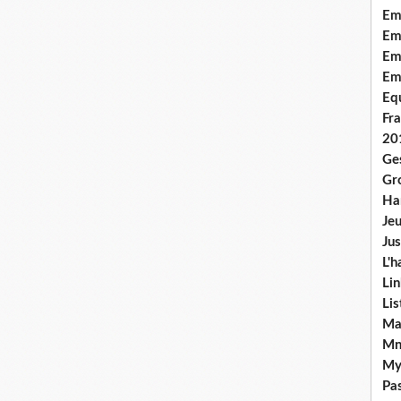
Em
Emo
Em
Em
Equ
Fra
20
Ge
Gr
Han
Jeu
Jus
L'h
Lin
Li
Ma
Mn
My
Pas