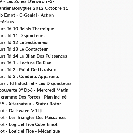
V - Les Zones D'environ -3-
antier Bouygues 2012 Octobre 11
b Emot - C-Genial - Action
tériaux
urs Td 10 Relais Thermique
urs Td 11 Disjoncteurs
urs Td 12 Le Sectionneur
urs Td 13 Le Contacteur
urs Td 14 Le Bilan Des Puissances
rs Td 1 - Lecture De Plan
rs Td 2 : Point De Livraison
urs Td 3 : Conduits Apparents
rs : Td Industriel - Les Disjoncteurs
couverte 3° Dp6 - Mercredi Matin
gramme Des Forces : Plan Incliné
 5 - Alternateur - Stator Rotor
ot - Darkwave M1Lti
t - Les Triangles Des Puissances
ot - Logiciel Tice Cube Emot
t - Logiciel Tice - Mécanique