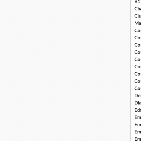
B1
Ch
Clu
Ma
Co
Co
Co
Co
Co
Cou
Cou
Co
Cou
Dé
Dia
Edf
Em
Emo
Em
Emo