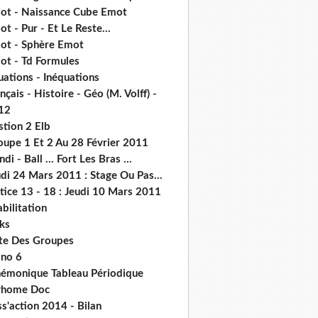
ot - Naissance Cube Emot
t - Pur - Et Le Reste...
ot - Sphère Emot
ot - Td Formules
ations - Inéquations
nçais - Histoire - Géo (M. Volff) -
12
stion 2 Elb
oupe 1 Et 2 Au 28 Février 2011
di - Ball ... Fort Les Bras ...
di 24 Mars 2011 : Stage Ou Pas...
tice 13 - 18 : Jeudi 10 Mars 2011
abilitation
ks
ste Des Groupes
no 6
émonique Tableau Périodique
home Doc
s'action 2014 - Bilan