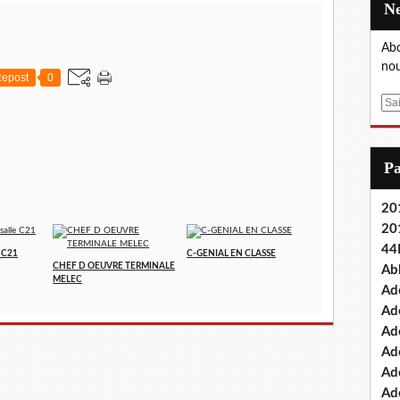
Abo
nou
epost
0
E
m
a
i
P
l
201
20
44
e C21
C-GENIAL EN CLASSE
CHEF D OEUVRE TERMINALE
Ab
MELEC
Ad
Ad
Ad
Ad
Ad
Ade