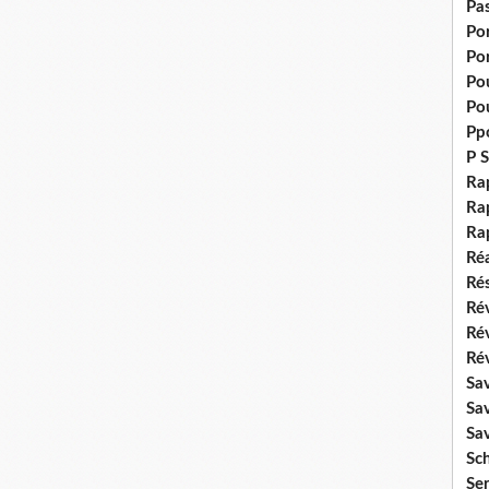
Pas
Po
Po
Pou
Pou
Pp
P S
Ra
Rap
Ra
Réa
Rés
Rév
Ré
Rév
Sa
Sa
Sa
Sch
Se