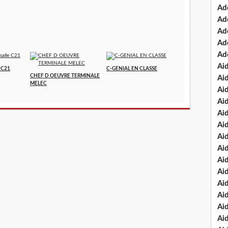
Ad
Ad
Ad
Ad
Ad
Ai
e C21
C-GENIAL EN CLASSE
CHEF D OEUVRE TERMINALE
Ai
MELEC
Ai
Ai
Ai
Ai
Ai
Ai
Ai
Ai
Ai
Ai
Ai
Ai