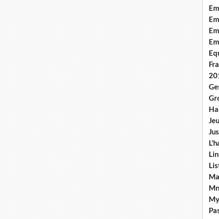
Em
Emo
Em
Em
Equ
Fra
20
Ge
Gr
Han
Jeu
Jus
L'h
Lin
Li
Ma
Mn
My
Pas