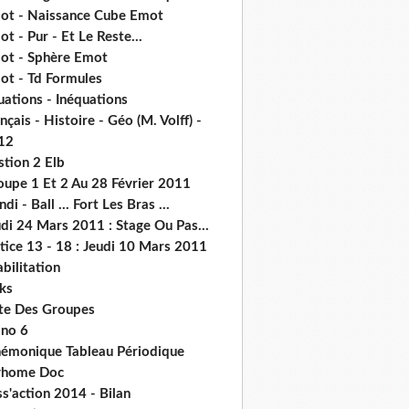
ot - Naissance Cube Emot
t - Pur - Et Le Reste...
ot - Sphère Emot
ot - Td Formules
ations - Inéquations
nçais - Histoire - Géo (M. Volff) -
12
stion 2 Elb
oupe 1 Et 2 Au 28 Février 2011
di - Ball ... Fort Les Bras ...
di 24 Mars 2011 : Stage Ou Pas...
tice 13 - 18 : Jeudi 10 Mars 2011
abilitation
ks
ste Des Groupes
no 6
émonique Tableau Périodique
home Doc
s'action 2014 - Bilan