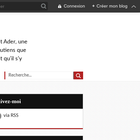
Connexion
+
Créer mon blog
nt Ader, une
outiens que
 qu’il s’y
uivez-moi
via RSS