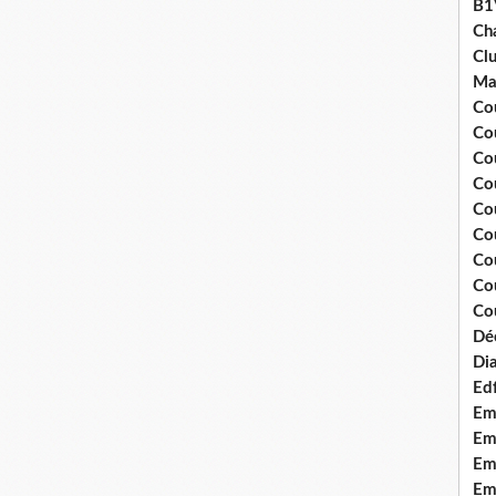
B1
Ch
Clu
Ma
Co
Co
Co
Co
Co
Cou
Cou
Co
Cou
Dé
Dia
Edf
Em
Emo
Em
Emo