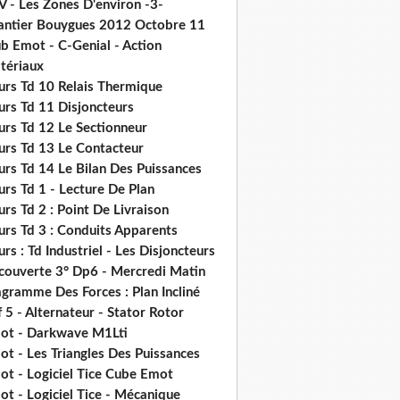
V - Les Zones D'environ -3-
antier Bouygues 2012 Octobre 11
b Emot - C-Genial - Action
tériaux
urs Td 10 Relais Thermique
urs Td 11 Disjoncteurs
urs Td 12 Le Sectionneur
urs Td 13 Le Contacteur
urs Td 14 Le Bilan Des Puissances
rs Td 1 - Lecture De Plan
rs Td 2 : Point De Livraison
urs Td 3 : Conduits Apparents
rs : Td Industriel - Les Disjoncteurs
couverte 3° Dp6 - Mercredi Matin
gramme Des Forces : Plan Incliné
 5 - Alternateur - Stator Rotor
ot - Darkwave M1Lti
t - Les Triangles Des Puissances
ot - Logiciel Tice Cube Emot
t - Logiciel Tice - Mécanique