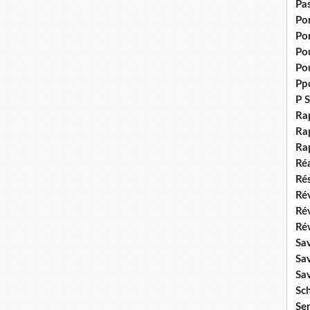
Pas
Po
Po
Pou
Pou
Pp
P S
Ra
Rap
Ra
Réa
Rés
Rév
Ré
Rév
Sa
Sa
Sa
Sch
Se