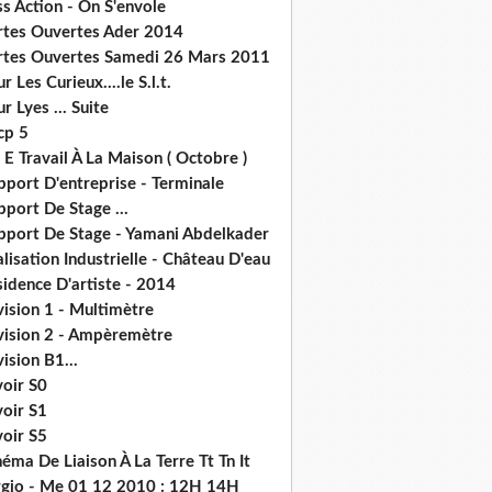
s Action - On S'envole
rtes Ouvertes Ader 2014
rtes Ouvertes Samedi 26 Mars 2011
r Les Curieux....le S.l.t.
r Lyes ... Suite
cp 5
 E Travail À La Maison ( Octobre )
pport D'entreprise - Terminale
port De Stage ...
pport De Stage - Yamani Abdelkader
lisation Industrielle - Château D'eau
idence D'artiste - 2014
ision 1 - Multimètre
vision 2 - Ampèremètre
ision B1...
voir S0
voir S1
voir S5
éma De Liaison À La Terre Tt Tn It
rgio - Me 01 12 2010 : 12H 14H