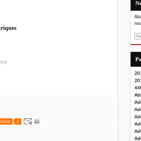
Abo
nou
triques
E
m
a
i
P
ève
l
201
20
44
Ab
Ad
Ad
Ad
epost
0
Ad
Ad
Ade