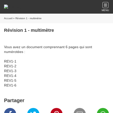
MENU
Accueil
» Révision 1 - multimètre
Révision 1 - multimètre
Vous avez un document comprennant 6 pages qui sont
numérotées :
REV1-1
REV1-2
REV1-3
REV1-4
REV1-5
REV1-6
Partager