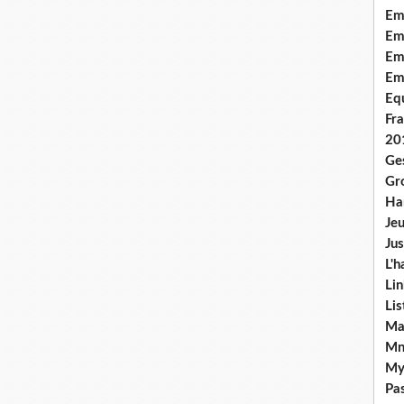
Em
Emo
Em
Em
Equ
Fra
20
Ge
Gr
Han
Jeu
Jus
L'h
Lin
Li
Ma
Mn
My
Pas