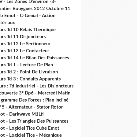
V - Les Zones D'environ -3-
antier Bouygues 2012 Octobre 11
b Emot - C-Genial - Action
tériaux
urs Td 10 Relais Thermique
urs Td 11 Disjoncteurs
urs Td 12 Le Sectionneur
urs Td 13 Le Contacteur
urs Td 14 Le Bilan Des Puissances
rs Td 1 - Lecture De Plan
rs Td 2 : Point De Livraison
urs Td 3 : Conduits Apparents
rs : Td Industriel - Les Disjoncteurs
couverte 3° Dp6 - Mercredi Matin
gramme Des Forces : Plan Incliné
 5 - Alternateur - Stator Rotor
ot - Darkwave M1Lti
t - Les Triangles Des Puissances
ot - Logiciel Tice Cube Emot
t - Logiciel Tice - Mécanique