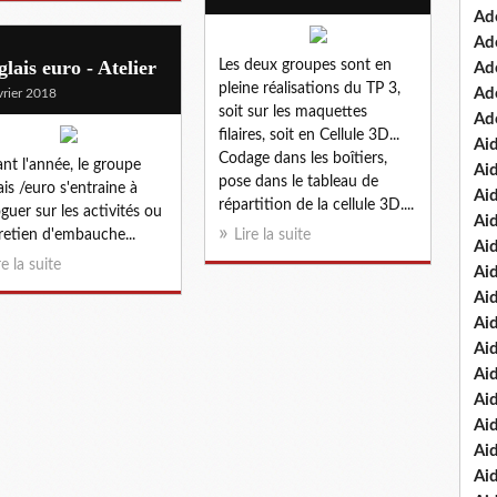
Ad
Ad
lais euro - Atelier
Les deux groupes sont en
Ad
pleine réalisations du TP 3,
Ad
vrier 2018
soit sur les maquettes
Ad
filaires, soit en Cellule 3D...
Ai
Codage dans les boîtiers,
nt l'année, le groupe
Ai
pose dans le tableau de
ais /euro s'entraine à
Ai
répartition de la cellule 3D....
oguer sur les activités ou
Ai
tretien d'embauche...
Lire la suite
Ai
re la suite
Ai
Ai
Ai
Ai
Ai
Ai
Ai
Ai
Ai