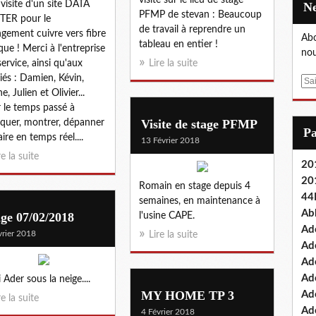
visite d'un site DATA
PFMP de stevan : Beaucoup
TER pour le
de travail à reprendre un
gement cuivre vers fibre
Abo
tableau en entier !
que ! Merci à l'entreprise
nou
service, ainsi qu'aux
Lire la suite
riés : Damien, Kévin,
E
, Julien et Olivier...
m
 le temps passé à
a
Visite de stage PFMP
iquer, montrer, dépanner
i
P
aire en temps réel....
l
13 Février 2018
re la suite
201
20
Romain en stage depuis 4
44
semaines, en maintenance à
Ab
ge 07/02/2018
l'usine CAPE.
Ad
vrier 2018
Lire la suite
Ad
Ad
Ad
 Ader sous la neige....
MY HOME TP 3
Ad
re la suite
Ade
4 Février 2018