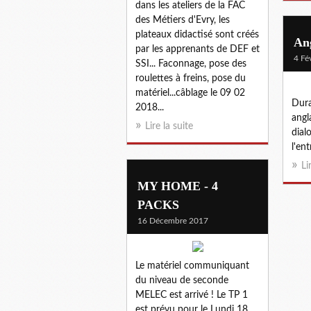
dans les ateliers de la FAC
des Métiers d'Evry, les
plateaux didactisé sont créés
Ang
par les apprenants de DEF et
4 Fé
SSI... Faconnage, pose des
roulettes à freins, pose du
matériel...câblage le 09 02
Dura
2018...
angl
Lire la suite
dial
l'en
Li
MY HOME - 4
PACKS
16 Décembre 2017
Le matériel communiquant
du niveau de seconde
MELEC est arrivé ! Le TP 1
est prévu pour le Lundi 18