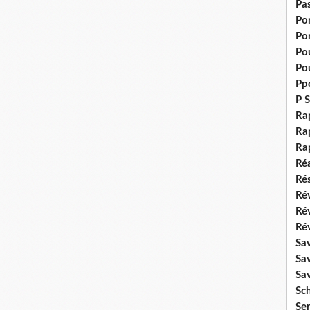
Pas
Po
Po
Pou
Pou
Pp
P S
Ra
Rap
Ra
Réa
Rés
Rév
Ré
Rév
Sa
Sa
Sa
Sch
Se