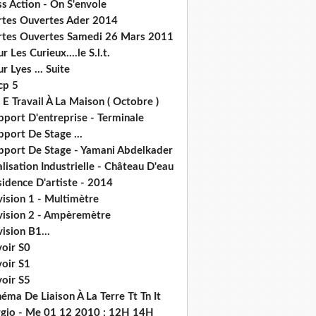
s Action - On S'envole
rtes Ouvertes Ader 2014
rtes Ouvertes Samedi 26 Mars 2011
r Les Curieux....le S.l.t.
r Lyes ... Suite
cp 5
 E Travail À La Maison ( Octobre )
pport D'entreprise - Terminale
port De Stage ...
pport De Stage - Yamani Abdelkader
lisation Industrielle - Château D'eau
idence D'artiste - 2014
ision 1 - Multimètre
vision 2 - Ampèremètre
ision B1...
voir S0
voir S1
voir S5
éma De Liaison À La Terre Tt Tn It
rgio - Me 01 12 2010 : 12H 14H