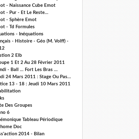
ot - Naissance Cube Emot
t - Pur - Et Le Reste...
ot - Sphère Emot
ot - Td Formules
ations - Inéquations
nçais - Histoire - Géo (M. Volff) -
12
stion 2 Elb
oupe 1 Et 2 Au 28 Février 2011
di - Ball ... Fort Les Bras ...
di 24 Mars 2011 : Stage Ou Pas...
tice 13 - 18 : Jeudi 10 Mars 2011
abilitation
ks
ste Des Groupes
no 6
émonique Tableau Périodique
home Doc
s'action 2014 - Bilan