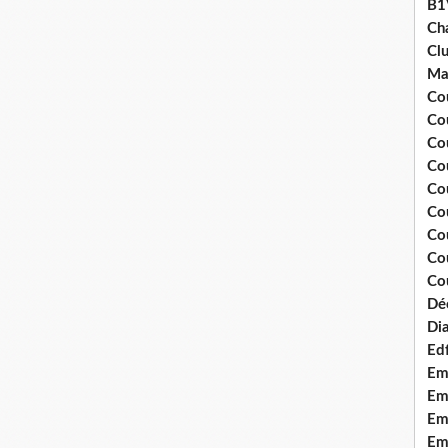
B1
Ch
Clu
Ma
Co
Co
Co
Co
Co
Cou
Cou
Co
Cou
Dé
Dia
Edf
Em
Emo
Em
Emo