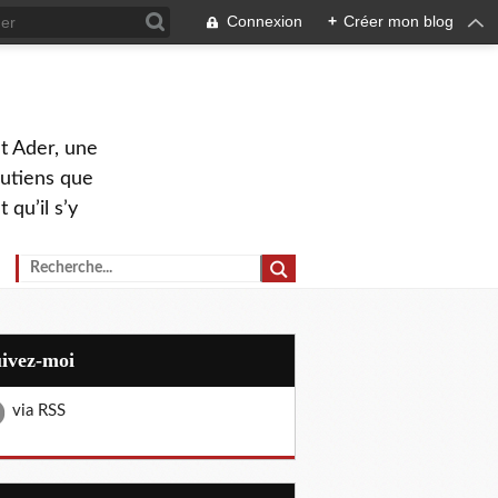
Connexion
+
Créer mon blog
nt Ader, une
outiens que
 qu’il s’y
uivez-moi
via RSS