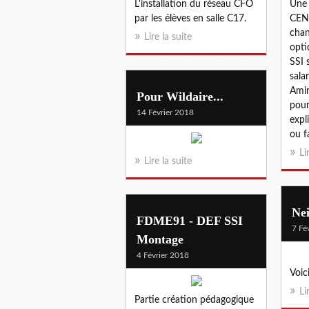
L'installation du réseau CFO
Une 
par les élèves en salle C17.
CEN
chan
Lire la suite
opti
SSI 
sala
Amine
Pour Wildaire...
pour
14 Février 2018
expl
ou f
Li
Lire la suite
Nei
FDME91 - DEF SSI
7 Fé
Montage
4 Février 2018
Voici
Li
Partie création pédagogique