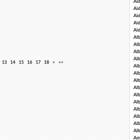
Ai
Ai
Ai
Ai
Ai
Al
Al
Al
Al
13
14
15
16
17
18
>
>>
Al
Al
Al
Alb
Al
Al
Al
Al
Al
Al
Am