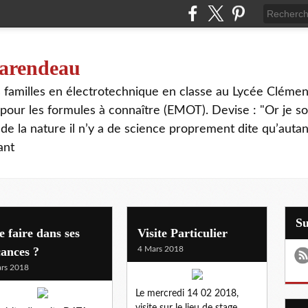
 tarendeau
rs familles en électrotechnique en classe au Lycée Cléme
our les formules à connaître (EMOT). Devise : "Or je s
de la nature il n’y a de science proprement dite qu’autant
ant
S
 faire dans ses
Visite Particulier
ances ?
4 Mars 2018
rs 2018
Le mercredi 14 02 2018,
visite sur le lieu de stage