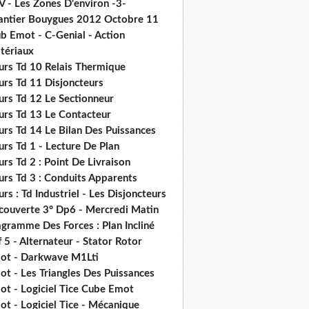
V - Les Zones D'environ -3-
antier Bouygues 2012 Octobre 11
b Emot - C-Genial - Action
tériaux
urs Td 10 Relais Thermique
urs Td 11 Disjoncteurs
urs Td 12 Le Sectionneur
urs Td 13 Le Contacteur
urs Td 14 Le Bilan Des Puissances
rs Td 1 - Lecture De Plan
rs Td 2 : Point De Livraison
urs Td 3 : Conduits Apparents
rs : Td Industriel - Les Disjoncteurs
couverte 3° Dp6 - Mercredi Matin
gramme Des Forces : Plan Incliné
 5 - Alternateur - Stator Rotor
ot - Darkwave M1Lti
t - Les Triangles Des Puissances
ot - Logiciel Tice Cube Emot
t - Logiciel Tice - Mécanique