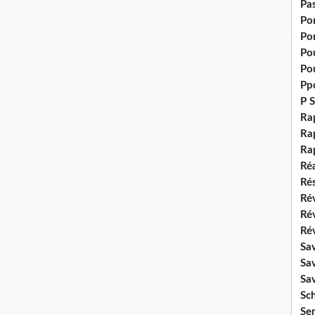
Pas
Po
Po
Pou
Pou
Pp
P S
Ra
Rap
Ra
Réa
Rés
Rév
Ré
Rév
Sa
Sa
Sa
Sch
Se