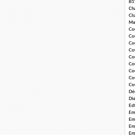
B1
Ch
Clu
Ma
Co
Co
Co
Co
Co
Cou
Cou
Co
Cou
Dé
Dia
Edf
Em
Emo
Em
Emo