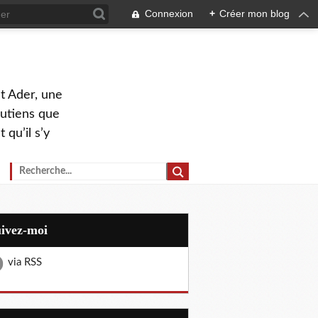
Connexion
+
Créer mon blog
nt Ader, une
outiens que
 qu’il s’y
uivez-moi
via RSS