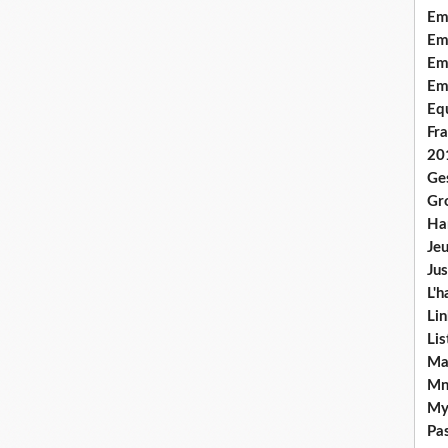
Em
Emo
Em
Em
Equ
Fra
20
Ge
Gr
Han
Jeu
Jus
L'h
Lin
Li
Ma
Mn
My
Pas