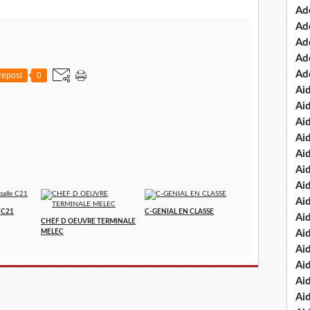
Ad
Ad
Ad
Ad
Ad
epost
0
Ai
Ai
Ai
Ai
Ai
Ai
Ai
Ai
e C21
C-GENIAL EN CLASSE
Ai
CHEF D OEUVRE TERMINALE
MELEC
Ai
Ai
Ai
Ai
Ai