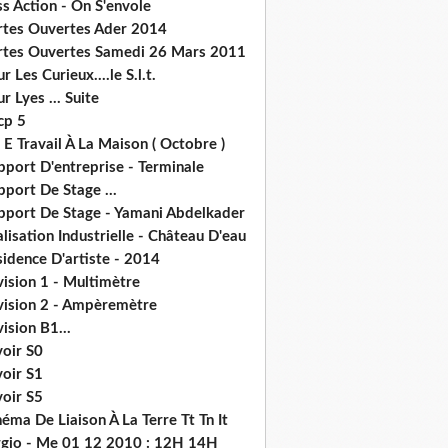
s Action - On S'envole
rtes Ouvertes Ader 2014
rtes Ouvertes Samedi 26 Mars 2011
r Les Curieux....le S.l.t.
r Lyes ... Suite
cp 5
 E Travail À La Maison ( Octobre )
pport D'entreprise - Terminale
port De Stage ...
pport De Stage - Yamani Abdelkader
lisation Industrielle - Château D'eau
idence D'artiste - 2014
ision 1 - Multimètre
vision 2 - Ampèremètre
ision B1...
voir S0
voir S1
voir S5
éma De Liaison À La Terre Tt Tn It
rgio - Me 01 12 2010 : 12H 14H