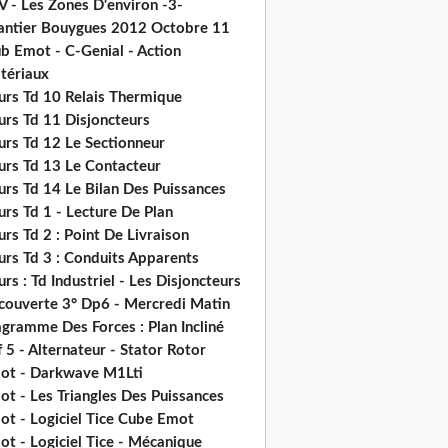
V - Les Zones D'environ -3-
antier Bouygues 2012 Octobre 11
b Emot - C-Genial - Action
tériaux
urs Td 10 Relais Thermique
urs Td 11 Disjoncteurs
urs Td 12 Le Sectionneur
urs Td 13 Le Contacteur
urs Td 14 Le Bilan Des Puissances
rs Td 1 - Lecture De Plan
rs Td 2 : Point De Livraison
urs Td 3 : Conduits Apparents
rs : Td Industriel - Les Disjoncteurs
couverte 3° Dp6 - Mercredi Matin
gramme Des Forces : Plan Incliné
 5 - Alternateur - Stator Rotor
ot - Darkwave M1Lti
t - Les Triangles Des Puissances
ot - Logiciel Tice Cube Emot
t - Logiciel Tice - Mécanique