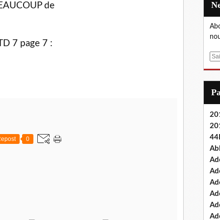
 BEAUCOUP de
Abo
nou
TD 7 page 7 :
E
m
a
i
P
l
201
20
44
epost
0
Ab
Ad
Ad
Ad
Ad
Ad
Ade