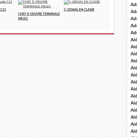
Ad
e C21
C-GENIAL EN CLASSE
Ad
CHEF D OEUVRE TERMINALE
Ad
MELEC
Ad
Ad
Ai
Ai
Ai
Ai
Ai
Ai
Ai
Ai
Ai
Ai
Ai
Ai
Ai
Ai