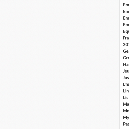
Em
Emo
Em
Em
Equ
Fra
20
Ge
Gr
Han
Jeu
Jus
L'h
Lin
Li
Ma
Mn
My
Pas