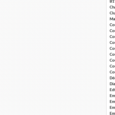
B1
Ch
Clu
Ma
Co
Co
Co
Co
Co
Cou
Cou
Co
Cou
Dé
Dia
Edf
Em
Emo
Em
Emo