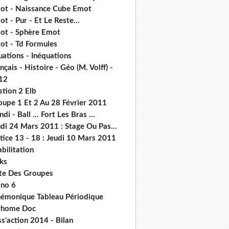
ot - Naissance Cube Emot
t - Pur - Et Le Reste...
ot - Sphère Emot
ot - Td Formules
ations - Inéquations
nçais - Histoire - Géo (M. Volff) -
12
stion 2 Elb
oupe 1 Et 2 Au 28 Février 2011
di - Ball ... Fort Les Bras ...
di 24 Mars 2011 : Stage Ou Pas...
tice 13 - 18 : Jeudi 10 Mars 2011
abilitation
ks
ste Des Groupes
no 6
émonique Tableau Périodique
home Doc
s'action 2014 - Bilan