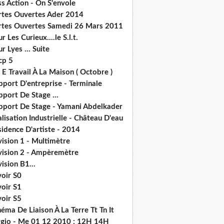
s Action - On S'envole
rtes Ouvertes Ader 2014
rtes Ouvertes Samedi 26 Mars 2011
r Les Curieux....le S.l.t.
r Lyes ... Suite
cp 5
 E Travail À La Maison ( Octobre )
pport D'entreprise - Terminale
port De Stage ...
pport De Stage - Yamani Abdelkader
lisation Industrielle - Château D'eau
idence D'artiste - 2014
ision 1 - Multimètre
vision 2 - Ampèremètre
ision B1...
voir S0
voir S1
voir S5
éma De Liaison À La Terre Tt Tn It
rgio - Me 01 12 2010 : 12H 14H