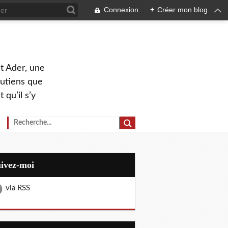
Connexion
+
Créer mon blog
nt Ader, une
outiens que
 qu’il s’y
uivez-moi
via RSS