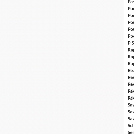
Pas
Po
Po
Pou
Pou
Pp
P S
Ra
Rap
Ra
Réa
Rés
Rév
Ré
Rév
Sa
Sa
Sa
Sch
Se