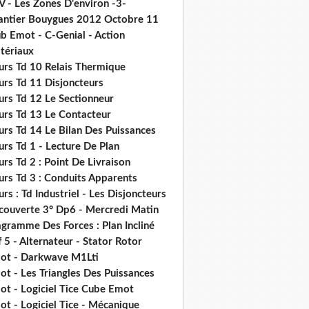
V - Les Zones D'environ -3-
antier Bouygues 2012 Octobre 11
b Emot - C-Genial - Action
tériaux
urs Td 10 Relais Thermique
urs Td 11 Disjoncteurs
urs Td 12 Le Sectionneur
urs Td 13 Le Contacteur
urs Td 14 Le Bilan Des Puissances
rs Td 1 - Lecture De Plan
rs Td 2 : Point De Livraison
urs Td 3 : Conduits Apparents
rs : Td Industriel - Les Disjoncteurs
couverte 3° Dp6 - Mercredi Matin
gramme Des Forces : Plan Incliné
 5 - Alternateur - Stator Rotor
ot - Darkwave M1Lti
t - Les Triangles Des Puissances
ot - Logiciel Tice Cube Emot
t - Logiciel Tice - Mécanique