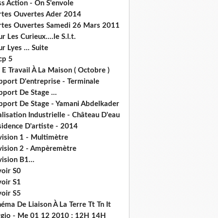
s Action - On S'envole
rtes Ouvertes Ader 2014
rtes Ouvertes Samedi 26 Mars 2011
r Les Curieux....le S.l.t.
r Lyes ... Suite
cp 5
 E Travail À La Maison ( Octobre )
pport D'entreprise - Terminale
port De Stage ...
pport De Stage - Yamani Abdelkader
lisation Industrielle - Château D'eau
idence D'artiste - 2014
ision 1 - Multimètre
vision 2 - Ampèremètre
ision B1...
voir S0
voir S1
voir S5
éma De Liaison À La Terre Tt Tn It
rgio - Me 01 12 2010 : 12H 14H