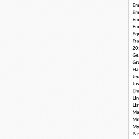
Em
Emo
Em
Em
Equ
Fra
20
Ge
Gr
Han
Jeu
Jus
L'h
Lin
Li
Ma
Mn
My
Pas