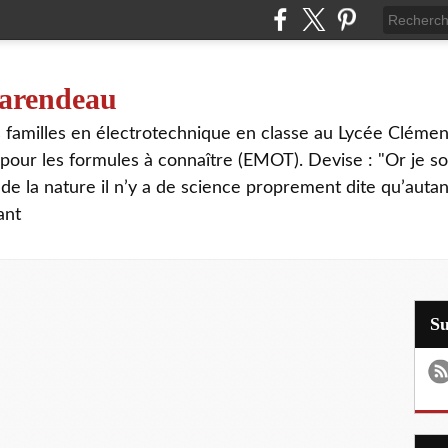
 tarendeau
rs familles en électrotechnique en classe au Lycée Cléme
our les formules à connaître (EMOT). Devise : "Or je s
de la nature il n’y a de science proprement dite qu’autant
ant
S