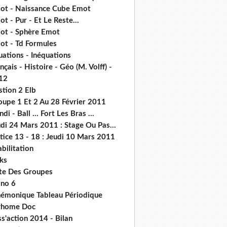
ot - Naissance Cube Emot
t - Pur - Et Le Reste...
ot - Sphère Emot
ot - Td Formules
ations - Inéquations
nçais - Histoire - Géo (M. Volff) -
12
stion 2 Elb
oupe 1 Et 2 Au 28 Février 2011
di - Ball ... Fort Les Bras ...
di 24 Mars 2011 : Stage Ou Pas...
tice 13 - 18 : Jeudi 10 Mars 2011
abilitation
ks
ste Des Groupes
no 6
émonique Tableau Périodique
home Doc
s'action 2014 - Bilan