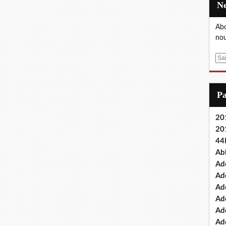
Abo
nou
E
m
a
i
P
l
201
20
44
Ab
Ad
Ad
Ad
Ad
Ad
Ade