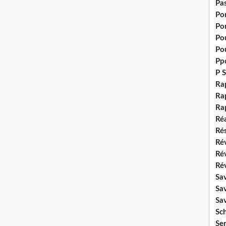
Pas
Po
Po
Pou
Pou
Pp
P S
Ra
Rap
Ra
Réa
Rés
Rév
Ré
Rév
Sa
Sa
Sa
Sch
Se