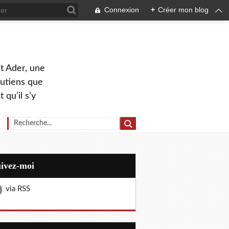
Connexion
+
Créer mon blog
nt Ader, une
outiens que
 qu’il s’y
uivez-moi
via RSS