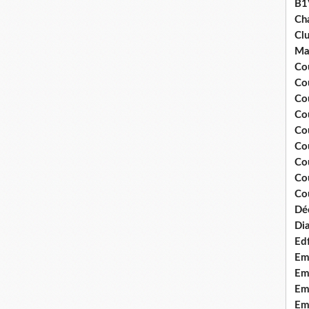
B1
Ch
Clu
Ma
Co
Co
Co
Co
Co
Cou
Cou
Co
Cou
Dé
Dia
Edf
Em
Emo
Em
Emo