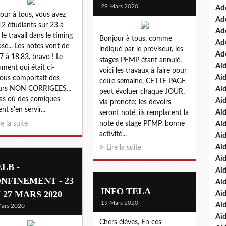
29 Mars 2020
Ad
our à tous, vous avez
Ad
12 étudiants sur 23 à
Ad
 le travail dans le timing
Bonjour à tous, comme
Ad
sé... Les notes vont de
indiqué par le proviseur, les
Ad
7 à 18.83, bravo ! Le
stages PFMP étant annulé,
Ai
ment qui était ci-
voici les travaux à faire pour
Ai
ous comportait des
cette semaine, CETTE PAGE
eurs NON CORRIGEES...
Ai
peut évoluer chaque JOUR,
as où des comiques
Ai
via pronote; les devoirs
nt s'en servir...
Ai
seront noté, ils remplacent la
re la suite
note de stage PFMP, bonne
Ai
activité...
Ai
Ai
Lire la suite
Ai
ELB -
Ai
NFINEMENT - 23
Ai
INFO TELA
 27 MARS 2020
Ai
19 Mars 2020
Ai
ars 2020
Ai
Chers élèves, En ces