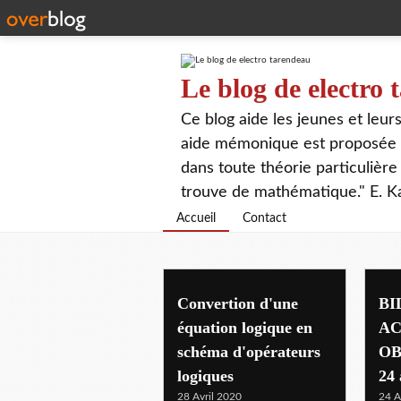
Le blog de electro
Ce blog aide les jeunes et leu
aide mémonique est proposée p
dans toute théorie particulière 
trouve de mathématique." E. K
Accueil
Contact
Convertion d'une
BI
équation logique en
AC
schéma d'opérateurs
OB
logiques
24 
28 Avril 2020
24 A