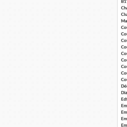
B1
Ch
Clu
Ma
Co
Co
Co
Co
Co
Cou
Cou
Co
Cou
Dé
Dia
Edf
Em
Emo
Em
Emo