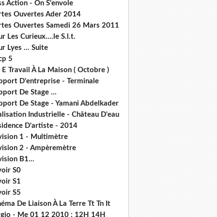
s Action - On S'envole
rtes Ouvertes Ader 2014
rtes Ouvertes Samedi 26 Mars 2011
r Les Curieux....le S.l.t.
r Lyes ... Suite
cp 5
 E Travail À La Maison ( Octobre )
pport D'entreprise - Terminale
port De Stage ...
pport De Stage - Yamani Abdelkader
lisation Industrielle - Château D'eau
idence D'artiste - 2014
ision 1 - Multimètre
vision 2 - Ampèremètre
ision B1...
voir S0
voir S1
voir S5
éma De Liaison À La Terre Tt Tn It
rgio - Me 01 12 2010 : 12H 14H