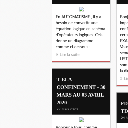
En AUTOMATISME , il y a
Bonj
besoin de convertir une
impo
équation logique en schéma
conf
d'opérateurs logiques. Cela
cert
donne un diagramme
EXA
comme ci-dessous :
Vous
sema
Lire la suite
LIST
somm
la di
T ELA -
Li
CONFINEMENT - 30
MARS AU 03 AVRIL
2020
FD
29 Mars 2020
TD
24 M
Bonjour à tous, comme