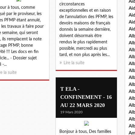
Ai
circonstances
our à tous, comme
Ai
exceptionnelles et en raison
qué par le proviseur, les
Ai
de l'annulation des PFMP, les
es PFMP étant annulé,
Ai
devoirs maisons de français
i les travaux à faire pour
Ai
donnés la semaine dernière,
e semaine, qui seront
doivent désormais être
Al
, ils remplacent la note
rendus le plus rapidement
Al
tage PFMP, bonne
possible, mercredi au plus
Al
ité !!! Les docs en fin
tard, et non plus après les...
Al
icle... - Dossier sujet
Lire la suite
Al
-...
Al
re la suite
Al
Alb
T ELA -
Al
CONFINEMENT - 16
Al
AU 22 MARS 2020
Al
Al
19 Mars 2020
Al
Al
Bonjour à tous, Des familles
Am