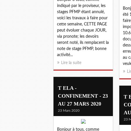
indiqué par le proviseur, les
Bonj
stages PFMP étant annulé,
été 
voici les travaux à faire pour
faire
cette semaine, CETTE PAGE
impo
peut évoluer chaque JOUR,
10.6
via pronote; les devoirs
docu
seront noté, ils remplacent la
dess
note de stage PFMP, bonne
err
activité...
au c
Lire la suite
veule
Li
T ELA -
CONFINEMENT - 23
T 
AU 27 MARS 2020
CO
23 Mars 2020
AU
23 M
Bonjour à tous, comme