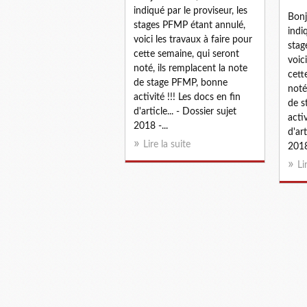
indiqué par le proviseur, les
Bonj
stages PFMP étant annulé,
indi
voici les travaux à faire pour
stag
cette semaine, qui seront
voic
noté, ils remplacent la note
cett
de stage PFMP, bonne
noté
activité !!! Les docs en fin
de s
d'article... - Dossier sujet
activ
2018 -...
d'art
Lire la suite
2018 
Li