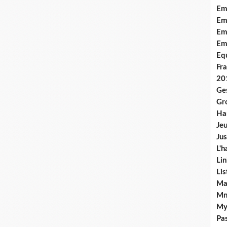
Em
Emo
Em
Em
Equ
Fra
20
Ge
Gr
Han
Jeu
Jus
L'h
Lin
Li
Ma
Mn
My
Pas