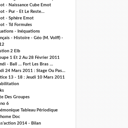
ot - Naissance Cube Emot
t - Pur - Et Le Reste...
ot - Sphère Emot
ot - Td Formules
ations - Inéquations
nçais - Histoire - Géo (M. Volff) -
12
stion 2 Elb
oupe 1 Et 2 Au 28 Février 2011
di - Ball ... Fort Les Bras ...
di 24 Mars 2011 : Stage Ou Pas...
tice 13 - 18 : Jeudi 10 Mars 2011
abilitation
ks
ste Des Groupes
no 6
émonique Tableau Périodique
home Doc
s'action 2014 - Bilan