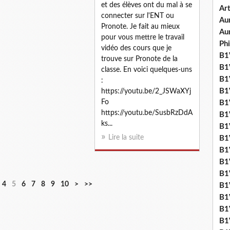
et des élèves ont du mal à se
Art
connecter sur l'ENT ou
Aum
Pronote. Je fait au mieux
Au
pour vous mettre le travail
Ph
vidéo des cours que je
B1V
trouve sur Pronote de la
B1V
classe. En voici quelques-uns
B1V
:
B1V
https://youtu.be/2_JSWaXYj
Fo
B1V
https://youtu.be/SusbRzDdA
B1V
ks...
B1
Lire la suite
B1
B1
B1
B1
4
5
6
7
8
9
10
>
>>
B1
B1
B1
B1