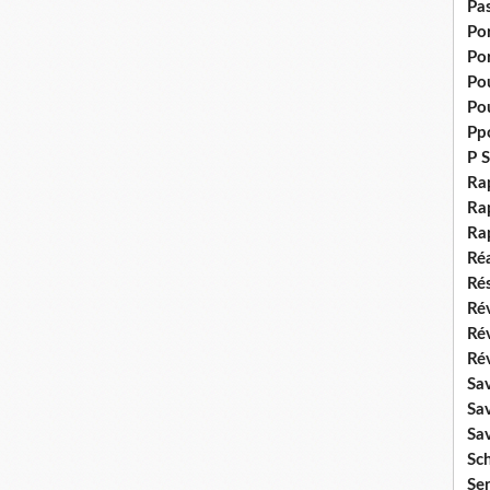
Pas
Po
Po
Pou
Pou
Pp
P S
Ra
Rap
Ra
Réa
Rés
Rév
Ré
Rév
Sa
Sa
Sa
Sch
Se