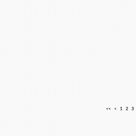
<<
<
1
2
3