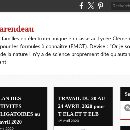
 tarendeau
rs familles en électrotechnique en classe au Lycée Cléme
our les formules à connaître (EMOT). Devise : "Or je s
de la nature il n’y a de science proprement dite qu’autant
ant
S
LAN DES
TRAVAIL DU 20 AU
TIVITES
24 AVRIL 2020 pour
LIGATOIRES au
T ELA ET T ELB
avril 2020
19 Avril 2020
vril 2020