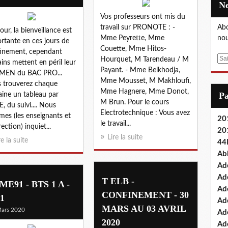
Vos professeurs ont mis du
travail sur PRONOTE : -
Abo
our, la bienveillance est
Mme Peyrette, Mme
nou
rtante en ces jours de
Couette, Mme Hitos-
inement, cependant
E
Hourquet, M Tarendeau / M
ains mettent en péril leur
m
Payant. - Mme Belkhodja,
MEN du BAC PRO...
a
Mme Mousset, M Makhloufi,
 trouverez chaque
i
Mme Hagnere, Mme Donot,
P
ine un tableau par
l
M Brun. Pour le cours
E, du suivi.... Nous
Electrotechnique : Vous avez
es (les enseignants et
201
le travail...
rection) inquiet...
20
Lire la suite
re la suite
44
Ab
Ad
Ad
T ELB -
ME91 - BTS 1 A -
Ad
CONFINEMENT - 30
1
Ad
MARS AU 03 AVRIL
ars 2020
Ad
2020
Ade