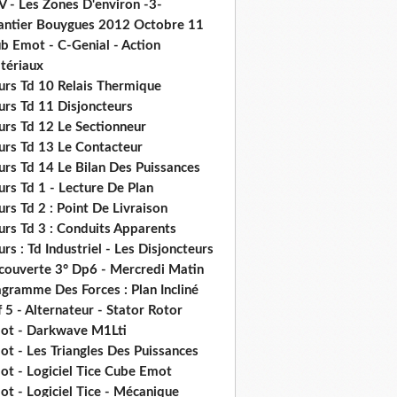
V - Les Zones D'environ -3-
antier Bouygues 2012 Octobre 11
b Emot - C-Genial - Action
tériaux
urs Td 10 Relais Thermique
urs Td 11 Disjoncteurs
urs Td 12 Le Sectionneur
urs Td 13 Le Contacteur
urs Td 14 Le Bilan Des Puissances
rs Td 1 - Lecture De Plan
rs Td 2 : Point De Livraison
urs Td 3 : Conduits Apparents
rs : Td Industriel - Les Disjoncteurs
couverte 3° Dp6 - Mercredi Matin
gramme Des Forces : Plan Incliné
 5 - Alternateur - Stator Rotor
ot - Darkwave M1Lti
t - Les Triangles Des Puissances
ot - Logiciel Tice Cube Emot
t - Logiciel Tice - Mécanique