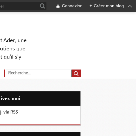
Connexion
+
Créer mon blog
nt Ader, une
outiens que
 qu’il s’y
uivez-moi
via RSS